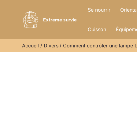
Aller
Se nourrir
Orienta
au
Extreme survie
contenu
Cuisson
Équipeme
Accueil
Divers
Comment contrôler une lampe LE