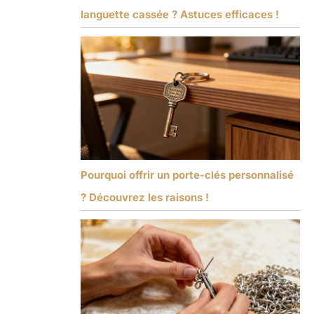
languette cassée ? Astuces efficaces !
Pourquoi offrir un porte-clés personnalisé
? Découvrez les raisons !