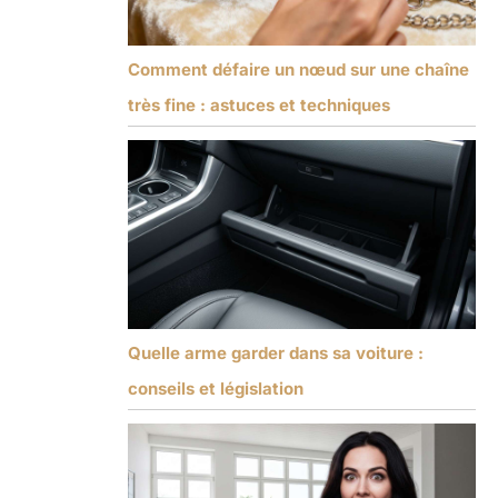
Comment défaire un nœud sur une chaîne
très fine : astuces et techniques
Quelle arme garder dans sa voiture :
conseils et législation