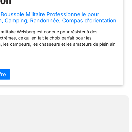
Boussole Militaire Professionnelle pour
n, Camping, Randonnée, Compas d'orientation
ctique, Camouflage
militaire Welsberg est conçue pour résister à des
trêmes, ce qui en fait le choix parfait pour les
 les campeurs, les chasseurs et les amateurs de plein air.
truction robuste, sa grande précision et son design
ette boussole est un must pour tous ceux qui aiment
a nature. MESURES HAUTEMENT PRÉCISES : Le compas
lsberg est conçu pour fournir des lectures hautement
ous permettant de vous déplacer en toute sécurité même
ains difficiles. Que vous fassiez de la randonnée, du
e la chasse, cette boussole est l'outil parfait pour rester
voie et atteindre votre objectif. Poids léger et construction
ette boussole est fabriquée à partir de matériaux de haute
ésistent aux conditions les plus difficiles et dureront des
c un poids de seulement quelques onces (grammes), cette
facile à transporter partout où vous allez. Facile à utiliser :
esign simple et convivial, cette boussole est facile à lire et
iser même pour les débutants. Il suffit de tenir la boussole à