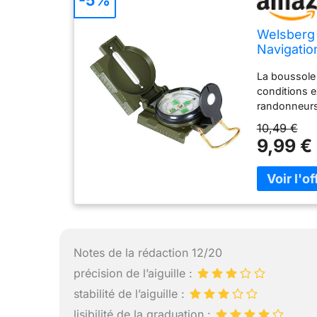
Welsberg 
Navigatio
Survie Ta
La boussole 
conditions ex
randonneurs,
Avec sa cons
10,49 €
convivial, c
9,99 €
explorer l
militaire We
précises, v
sur des terr
camping ou d
sur la bonne 
portable : c
Notes de la rédaction 12/20
qualité qui r
années. Ave
précision de l’aiguille :
boussole est 
stabilité de l’aiguille :
grâce à son d
lisibilité de la graduation :
facile à util