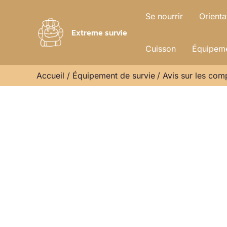
Aller
Se nourrir
Orienta
au
Extreme survie
contenu
Cuisson
Équipeme
Accueil
Équipement de survie
Avis sur les co