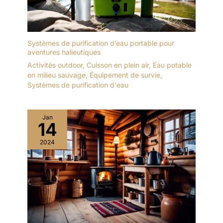
Systèmes de purification d’eau portable pour
aventures halieutiques
Activités outdoor
,
Cuisson en plein air
,
Eau potable
en milieu sauvage
,
Équipement de survie
,
Systèmes de purification d'eau
Jan
14
2024