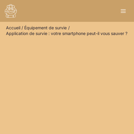
Aller
R
au
e
contenu
c
Accueil
Équipement de survie
h
Application de survie : votre smartphone peut-il vous sauver ?
e
r
c
h
e
r