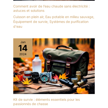
Comment avoir de l’eau chaude sans électricité :
astuces et solutions
Cuisson en plein air
,
Eau potable en milieu sauvage
,
Équipement de survie
,
Systèmes de purification
d'eau
Jan
14
2024
Kit de survie : éléments essentiels pour les
passionnés de chasse