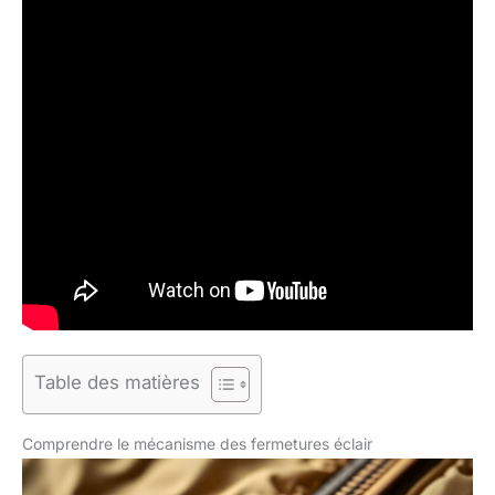
Table des matières
Comprendre le mécanisme des fermetures éclair