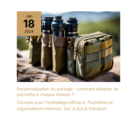
Jan
18
2024
Personnalisation du portage : comment adapter sa
pochette à chaque mission ?
Conseils pour l'emballage efficace
,
Pochettes et
organisateurs internes
,
Sac à dos & transport