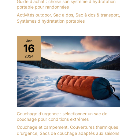
Guide d’achat : choisir son système d’hydratation
portable pour randonnées
Activités outdoor
,
Sac à dos
,
Sac à dos & transport
,
Systèmes d'hydratation portables
Jan
16
2024
Couchage d’urgence : sélectionner un sac de
couchage pour conditions extrêmes
Couchage et campement
,
Couvertures thermiques
d'urgence
,
Sacs de couchage adaptés aux saisons